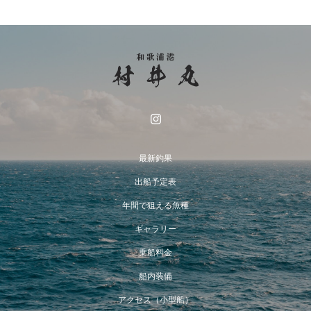
最新釣果
出船予定表
年間で狙える魚種
ギャラリー
乗船料金
船内装備
アクセス（小型船）