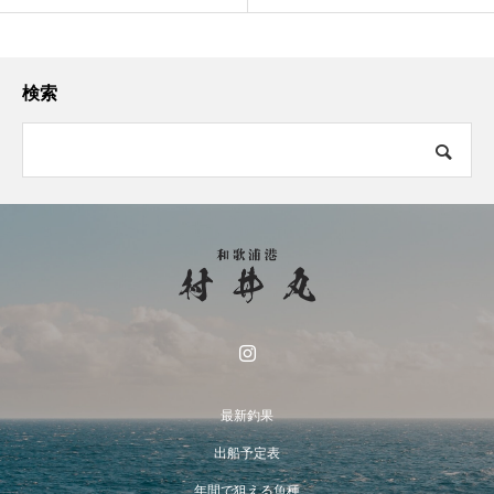
検索
最新釣果
出船予定表
年間で狙える魚種