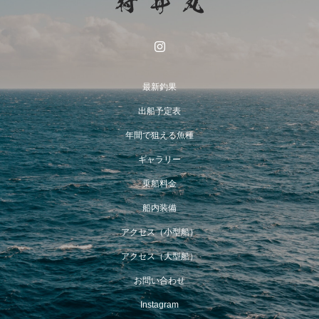
最新釣果
出船予定表
年間で狙える魚種
ギャラリー
乗船料金
船内装備
アクセス（小型船）
アクセス（大型船）
お問い合わせ
Instagram