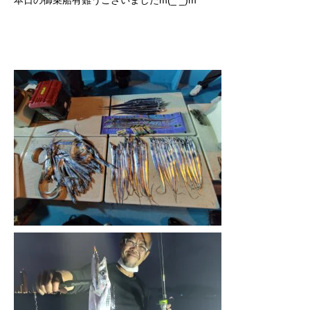
本日の御乗船有難うございましたm(_ _)m