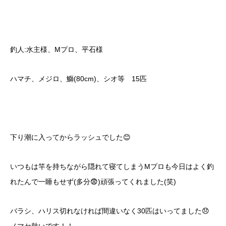
釣人:水主様、Mプロ、平石様
ハマチ、メジロ、鰤(80cm)、シオ等 15匹
下り潮に入ってからラッシュでした😊
いつもは竿を持ちながら隠れて寝てしまうMプロも今日はよく釣
れたんで一睡もせず(多分😨)頑張ってくれました(笑)
バラシ、ハリス切れなければ間違いなく30匹はいってました😞