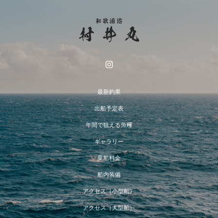
最新釣果
出船予定表
年間で狙える魚種
ギャラリー
乗船料金
船内装備
アクセス（小型船）
アクセス（大型船）