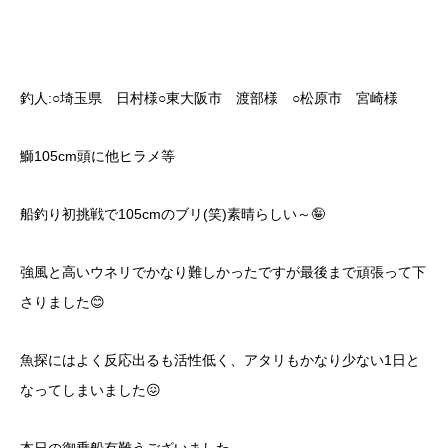
釣人:○埼玉県 日村様○東大阪市 渡部様 ○松原市 宮崎様
鰤105cm頭に他ヒラメ等
船釣り初挑戦で105cmのブリ(笑)素晴らしい～🤪
強風と高いウネリでかなり難しかったですが最後まで頑張って下
さりました😊
魚探にはよく反応出るも活性低く、アタリもかなり少ない1日と
なってしまいました😖