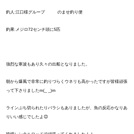
釣人:江口様グループ のませ釣り便
釣果:メジロ72センチ頭に5匹
強烈な寒波もあり久々の出船となりました。
朝から爆風で非常に釣りづらくウネリも高かったですが皆様頑張
って下さりましたm(_ _)m
ラインぶち切られたりバラシもありましたが、魚の反応かなりあ
りいい感じでしたよ😊