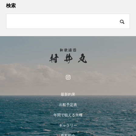
検索
最新釣果
出船予定表
年間で狙える魚種
ギャラリー
乗船料金