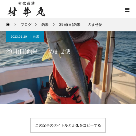
ブログ
釣果
29日(日)釣果 のませ便
2023.01.29
釣果
29日(日)釣果 のませ便
この記事のタイトルとURLをコピーする