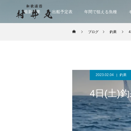
最新釣果
出船予定表
年間で狙える魚種
ブログ
釣果
2023.02.04
釣果
4日(土