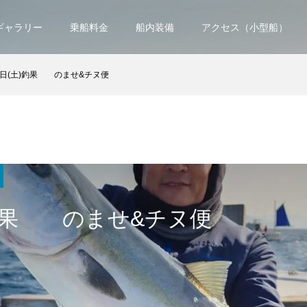
ギャラリー
乗船料金
船内装備
アクセス（小型船）
4日(土)釣果 のませ&チヌ便
)釣果 のませ&チヌ便