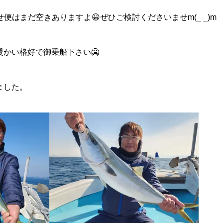
便はまだ空きありますよ😀ぜひご検討くださいませm(_ _)m
かい格好で御乗船下さい🥶
ました。