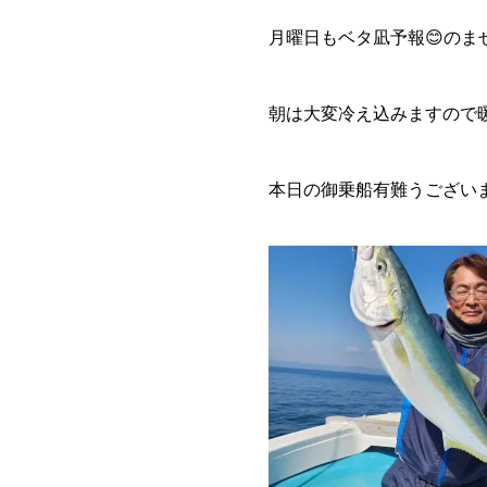
月曜日もベタ凪予報😊のませ
朝は大変冷え込みますので暖
本日の御乗船有難うござい