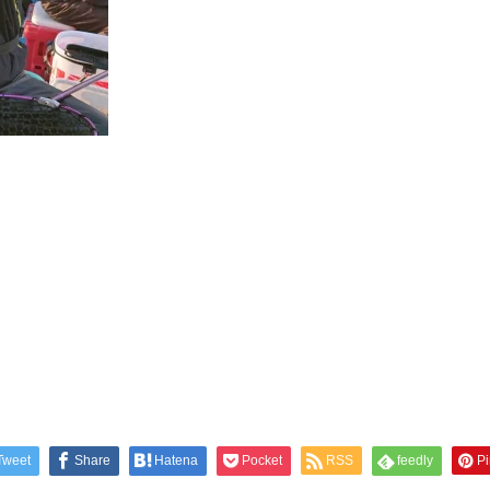
Tweet
Share
Hatena
Pocket
RSS
feedly
Pi