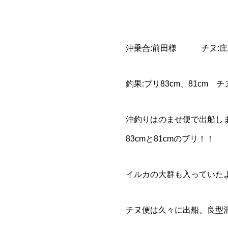
沖乗合:前田様 チヌ:庄
釣果:ブリ83cm、81cm チ
沖釣りはのませ便で出船し
83cmと81cmのブリ！！
イルカの大群も入っていた
チヌ便は久々に出船。良型混