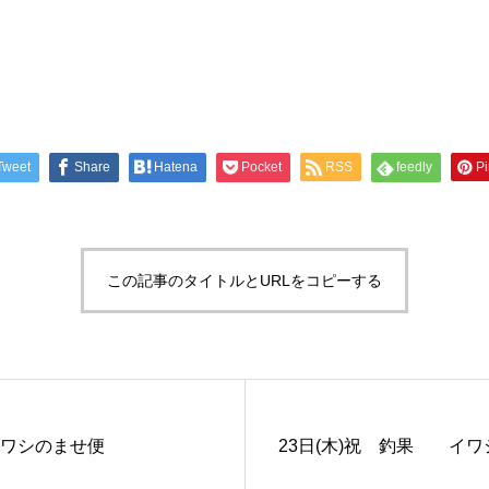
Tweet
Share
Hatena
Pocket
RSS
feedly
Pi
この記事のタイトルとURLをコピーする
イワシのませ便
23日(木)祝 釣果 イワ