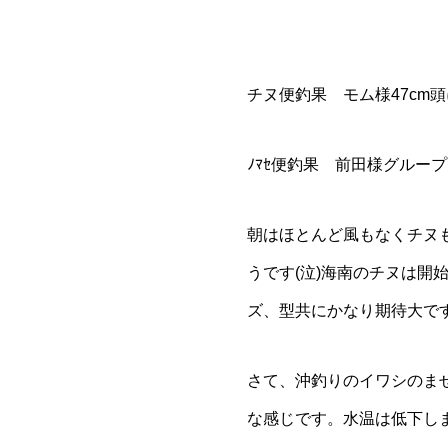
チヌ便釣果 モム様47cm頭
ﾉﾏｾ便釣果 前田様グループ7
朝はほとんど風もなくチヌ
うです(泣)海南のチヌは開
ズ、型共にかなり期待大で
さて、沖釣りのイワシのま
な感じです。水温は低下しま