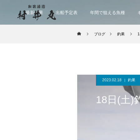
最新釣果
出船予定表
年間で狙える魚種
ブログ
釣果
2023.02.18
釣果
18日(土