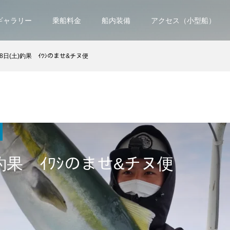
ギャラリー
乗船料金
船内装備
アクセス（小型船）
18日(土)釣果 ｲﾜｼのませ&チヌ便
)釣果 ｲﾜｼのませ&チヌ便