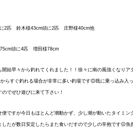
に2匹 鈴木様43cm頭に2匹 庄野様40cm他
5cm頭に4匹 増田様78cm
も開始早々から釣れてくれました！！徐々に南の風強くなりア
始からすぐ釣れる場合が非常に多い釣場です😊既に乗っ込み入
すのでぜひ遊びに来て下さい！
せ便ですが今日もほとんど潮動かず、少し潮が動いたタイミン
したが数日安定したらまた食いだすので少しの辛抱です😖魚