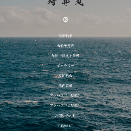
最新釣果
出船予定表
年間で狙える魚種
ギャラリー
乗船料金
船内装備
アクセス（小型船）
アクセス（大型船）
お問い合わせ
Instagram