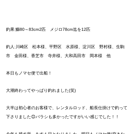
釣果:鰤80～83cm2匹 メジロ78cm迄を12匹
釣人:川崎区 松本様、平野区 水原様、淀川区 野村様、生駒
市 金田様、香芝市 寺井様、大和高田市 岡本様 他
本日もノマセ便で出船！
大潮終わってやっぱり釣れました(笑)
大半は初心者のお客様で、レンタルロッド、船長仕掛けで釣って
下さりました😊バラシも多かったですがいい感じでした！！