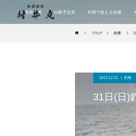
最新釣果
出船予定表
年間で狙える魚種
ブログ
釣果
2023.12.31
釣果
31日(日