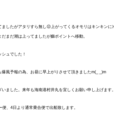
！
てましたがアタリすら無し😖上がってくるオモリはキンキンに
まだまだ潮は上ってましたが鰤ポイントへ移動。
ッシュでした！
爆風予報の為、お昼に早上がりさせて頂きましたm(_ _)m
ざいました。来年も海南港村井丸を宜しくお願い申し上げます
ー便、4日より通常乗合便で出船致します。