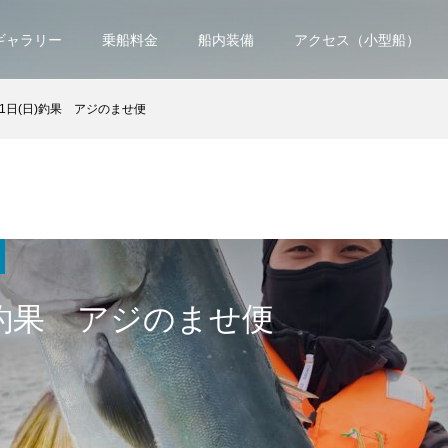
ギャラリー
乗船料金
船内装備
アクセス（小型船）
31日(日)釣果 アジのませ便
)釣果 アジのませ便