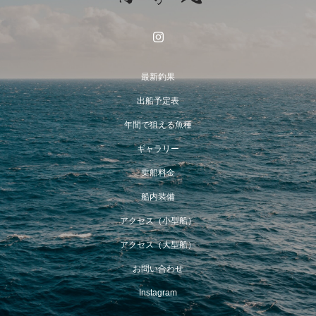
最新釣果
出船予定表
年間で狙える魚種
ギャラリー
乗船料金
船内装備
アクセス（小型船）
アクセス（大型船）
お問い合わせ
Instagram