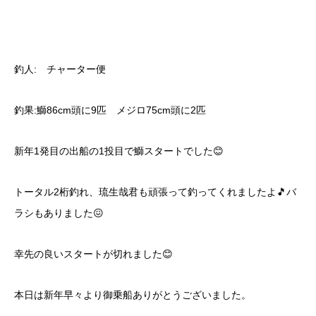
釣人: チャーター便
釣果:鰤86cm頭に9匹 メジロ75cm頭に2匹
新年1発目の出船の1投目で鰤スタートでした😊
トータル2桁釣れ、琉生哉君も頑張って釣ってくれましたよ🎵バ
ラシもありました😖
幸先の良いスタートが切れました😊
本日は新年早々より御乗船ありがとうございました。