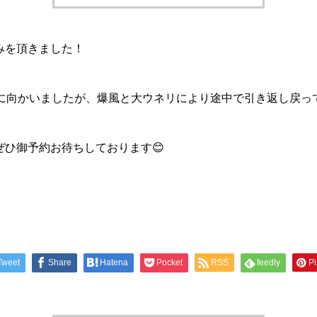
みを頂きました！
に向かいましたが、爆風と大ウネリにより途中で引き返し戻ってきま
ぜひ御予約お待ちしております😊
Tweet
Share
Hatena
Pocket
RSS
feedly
Pi