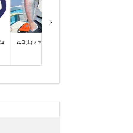
21日(土) アマダイ便
19日(木) ヒラメ便
15日(日)釣
マダイ便