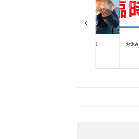
日(土)釣果 ヒ
5月出船予定表
お休みのお知らせ
便