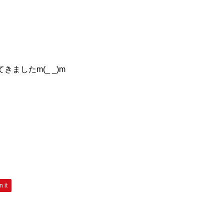
したm(_ _)m
n it