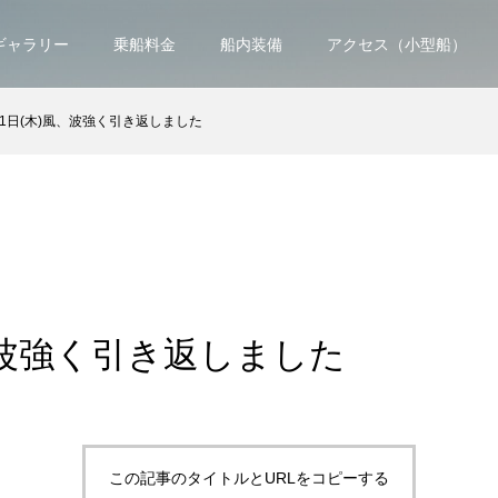
ギャラリー
乗船料金
船内装備
アクセス（小型船）
11日(木)風、波強く引き返しました
、波強く引き返しました
この記事のタイトルとURLをコピーする