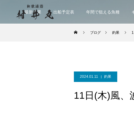
最新釣果
出船予定表
年間で狙える魚種
ブログ
釣果
2024.01.11
釣果
11日(木)風