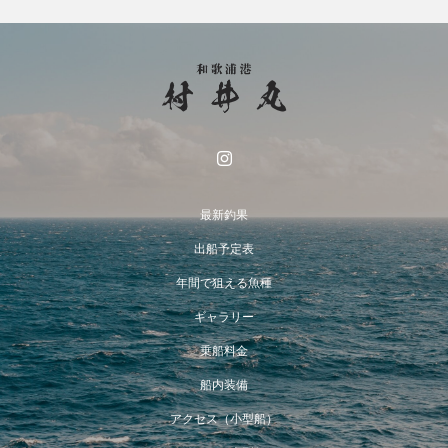
最新釣果
出船予定表
年間で狙える魚種
ギャラリー
乗船料金
船内装備
アクセス（小型船）