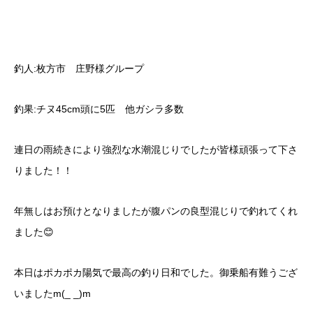
釣人:枚方市 庄野様グループ
釣果:チヌ45cm頭に5匹 他ガシラ多数
連日の雨続きにより強烈な水潮混じりでしたが皆様頑張って下さ
りました！！
年無しはお預けとなりましたが腹パンの良型混じりで釣れてくれ
ました😊
本日はポカポカ陽気で最高の釣り日和でした。御乗船有難うござ
いましたm(_ _)m