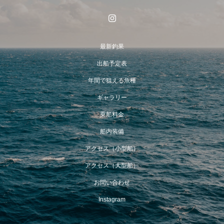
最新釣果
出船予定表
年間で狙える魚種
ギャラリー
乗船料金
船内装備
アクセス（小型船）
アクセス（大型船）
お問い合わせ
Instagram