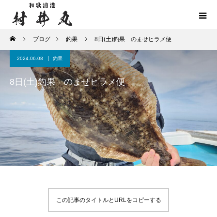
ブログ
釣果
8日(土)釣果 のませヒラメ便
2024.06.08
釣果
8日(土)釣果 のませヒラメ便
この記事のタイトルとURLをコピーする