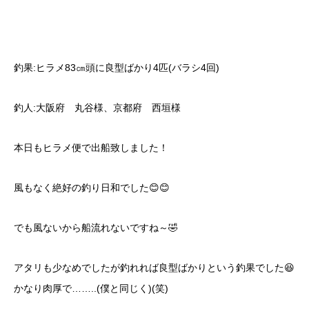
釣果:ヒラメ83㎝頭に良型ばかり4匹(バラシ4回)
釣人:大阪府 丸谷様、京都府 西垣様
本日もヒラメ便で出船致しました！
風もなく絶好の釣り日和でした😊😊
でも風ないから船流れないですね～🤣
アタリも少なめでしたが釣れれば良型ばかりという釣果でした😆
かなり肉厚で……..(僕と同じく)(笑)