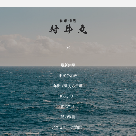
最新釣果
出船予定表
年間で狙える魚種
ギャラリー
乗船料金
船内装備
アクセス（小型船）