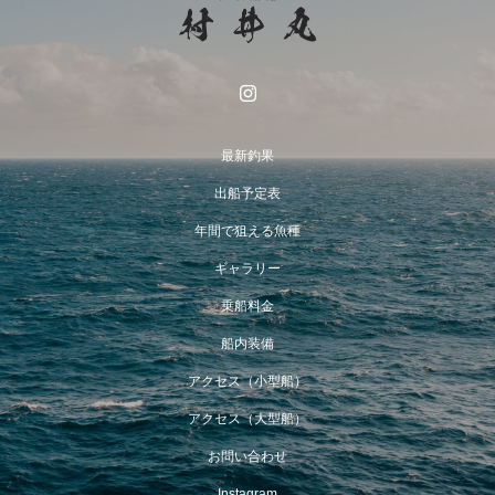
最新釣果
出船予定表
年間で狙える魚種
ギャラリー
乗船料金
船内装備
アクセス（小型船）
アクセス（大型船）
お問い合わせ
Instagram