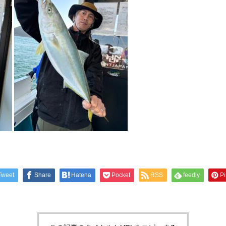
Tweet
Share
Hatena
Pocket
RSS
feedly
Pi