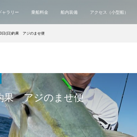
ギャラリー
乗船料金
船内装備
アクセス（小型船）
13日(日)釣果 アジのませ便
)釣果 アジのませ便