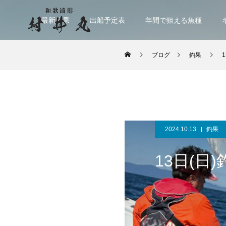
最新釣果
出船予定表
年間で狙える魚種
ブログ
釣果
2024.10.13
釣果
13日(日