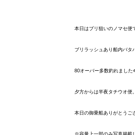
本日はブリ狙いのノマセ便
ブリラッシュあり船内バタ
80オーバー多数釣れました
夕方からは半夜タチウオ便。
本日の御乗船ありがとうございま
※容量上一部のみ写真掲載