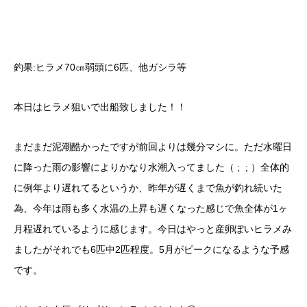
釣果:ヒラメ70㎝弱頭に6匹、他ガシラ等
本日はヒラメ狙いで出船致しました！！
まだまだ泥潮酷かったですが前回よりは幾分マシに。ただ水曜日
に降った雨の影響によりかなり水潮入ってました（ ; ; ）全体的
に例年より遅れてるというか、昨年が遅くまで魚が釣れ続いた
為、今年は雨も多く水温の上昇も遅くなった感じで魚全体が1ヶ
月程遅れているように感じます。今日はやっと産卵ぽいヒラメみ
ましたがそれでも6匹中2匹程度。5月がピークになるような予感
です。