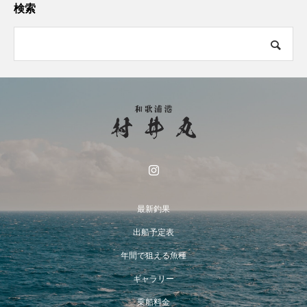
検索
最新釣果
出船予定表
年間で狙える魚種
ギャラリー
乗船料金