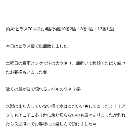
釣果:ヒラメ70㎝頭に4匹(釣座10番2匹・8番1匹・13番1匹)
本日はヒラメ便で出船致しました。
土曜日の豪雨とシケで沖は大ウネリ。船酔いで終始くたばり続け
たお客様もいました😔
近くの船が波で隠れるレベルのウネリ😭
水潮はまだ入っていない様で水はまだいい色してましたよ！！ア
タリもそこそこあり針に乗り切らないのも度々ありましたが釣れ
たら良型揃いでお客様には楽しんで頂けました☺️