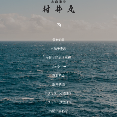
最新釣果
出船予定表
年間で狙える魚種
ギャラリー
乗船料金
船内装備
アクセス（小型船）
アクセス（大型船）
お問い合わせ