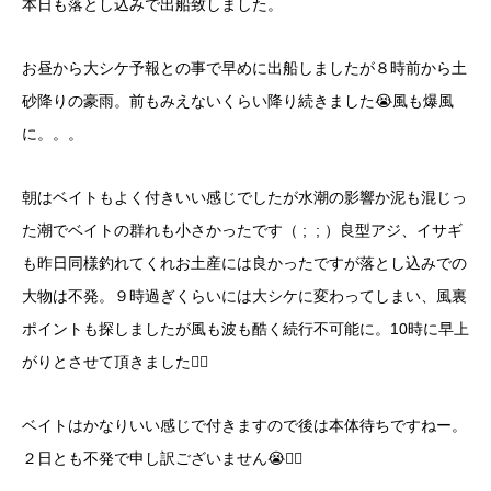
本日も落とし込みで出船致しました。
お昼から大シケ予報との事で早めに出船しましたが８時前から土
砂降りの豪雨。前もみえないくらい降り続きました😭風も爆風
に。。。
朝はベイトもよく付きいい感じでしたが水潮の影響か泥も混じっ
た潮でベイトの群れも小さかったです（ ; ; ）良型アジ、イサギ
も昨日同様釣れてくれお土産には良かったですが落とし込みでの
大物は不発。９時過ぎくらいには大シケに変わってしまい、風裏
ポイントも探しましたが風も波も酷く続行不可能に。10時に早上
がりとさせて頂きました🙇‍♂️
ベイトはかなりいい感じで付きますので後は本体待ちですねー。
２日とも不発で申し訳ございません😭🙇‍♂️