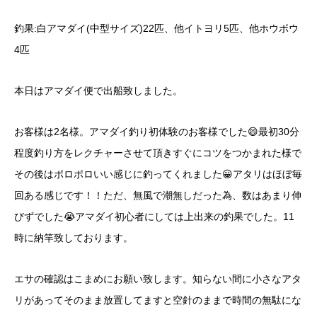
釣果:白アマダイ(中型サイズ)22匹、他イトヨリ5匹、他ホウボウ
4匹
本日はアマダイ便で出船致しました。
お客様は2名様。アマダイ釣り初体験のお客様でした😄最初30分
程度釣り方をレクチャーさせて頂きすぐにコツをつかまれた様で
その後はポロポロいい感じに釣ってくれました😀アタリはほぼ毎
回ある感じです！！ただ、無風で潮無しだった為、数はあまり伸
びずでした😭アマダイ初心者にしては上出来の釣果でした。11
時に納竿致しております。
エサの確認はこまめにお願い致します。知らない間に小さなアタ
リがあってそのまま放置してますと空針のままで時間の無駄にな