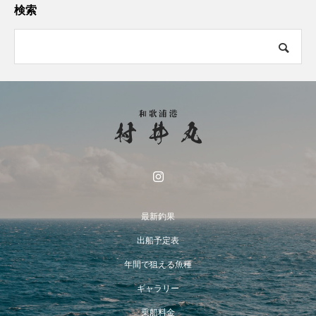
検索
最新釣果
出船予定表
年間で狙える魚種
ギャラリー
乗船料金