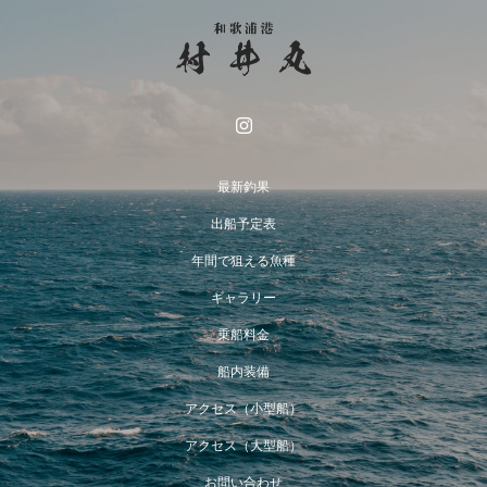
最新釣果
出船予定表
年間で狙える魚種
ギャラリー
乗船料金
船内装備
アクセス（小型船）
アクセス（大型船）
お問い合わせ