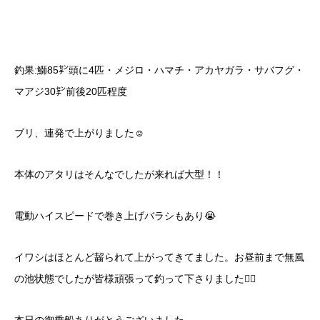
釣果:鰤85㌢頭に4匹・メジロ・ハマチ・アカヤガラ・サバフグ・
マアジ30㌢前後20匹程度
ブリ、連発で上がりました☺️
本体のアタリはそんなでしたが来れば大型！！
電動ハイスピードで巻き上げバラシもあり😭
イワシはほとんど齧られて上がってきてました。お昼前まで無風
の池状態でしたが皆様頑張って釣って下さりました🙇‍♂️