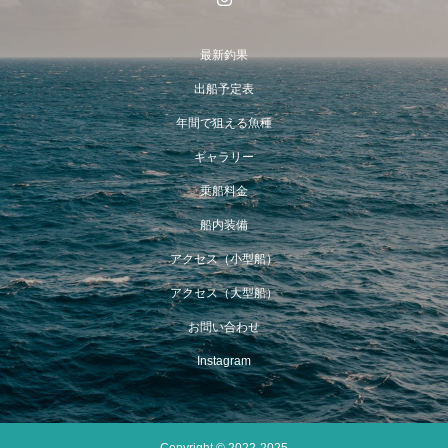
最新釣果
出船予定表
年間で狙える魚種
ギャラリー
乗船料金
船内装備
アクセス（小型船）
アクセス（大型船）
お問い合わせ
Instagram