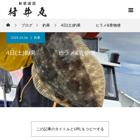
ブログ
釣果
4日(土)釣果 ヒラメ&青物便
2025.10.04
釣果
4日(土)釣果 ヒラメ&青物便
この記事のタイトルとURLをコピーする