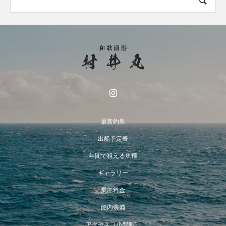
最新釣果
出船予定表
年間で狙える魚種
ギャラリー
乗船料金
船内装備
アクセス（小型船）