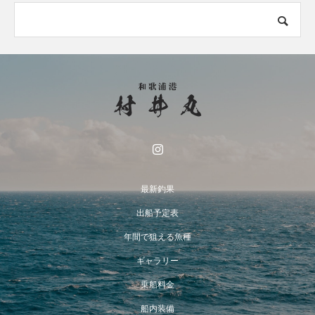
最新釣果
出船予定表
年間で狙える魚種
ギャラリー
乗船料金
船内装備