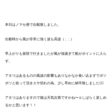
本日はノマセ便で出船致しました。
出船時から風が非常に強く波も高波（ ; ; ）
早上がりも覚悟で行きましたが風が強過ぎて船がポイントに入ら
ず。
アタリはあるものの風波の影響もありなかなか食い込まずでポツ
ポツと拾って頂きエサ切れの為、少し早めに納竿致しました🙇‍♂️
アタリはありますので後は天気次第ですかね〜☺️しばらく楽しめ
るかと思います！！