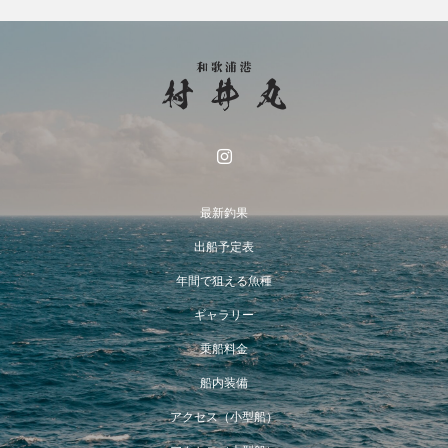
最新釣果
出船予定表
年間で狙える魚種
ギャラリー
乗船料金
船内装備
アクセス（小型船）